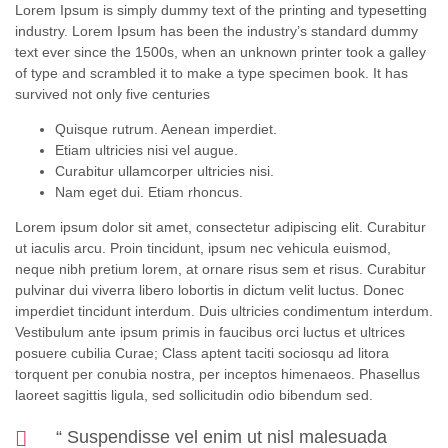
Lorem Ipsum is simply dummy text of the printing and typesetting
industry. Lorem Ipsum has been the industry’s standard dummy
text ever since the 1500s, when an unknown printer took a galley
of type and scrambled it to make a type specimen book. It has
survived not only five centuries
Quisque rutrum. Aenean imperdiet.
Etiam ultricies nisi vel augue.
Curabitur ullamcorper ultricies nisi.
Nam eget dui. Etiam rhoncus.
Lorem ipsum dolor sit amet, consectetur adipiscing elit. Curabitur
ut iaculis arcu. Proin tincidunt, ipsum nec vehicula euismod,
neque nibh pretium lorem, at ornare risus sem et risus. Curabitur
pulvinar dui viverra libero lobortis in dictum velit luctus. Donec
imperdiet tincidunt interdum. Duis ultricies condimentum interdum.
Vestibulum ante ipsum primis in faucibus orci luctus et ultrices
posuere cubilia Curae; Class aptent taciti sociosqu ad litora
torquent per conubia nostra, per inceptos himenaeos. Phasellus
laoreet sagittis ligula, sed sollicitudin odio bibendum sed.
“ Suspendisse vel enim ut nisl malesuada